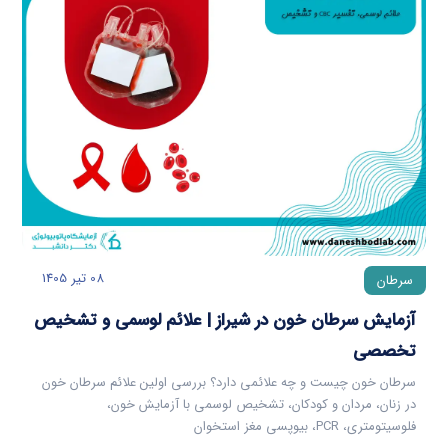
08 تیر 1405
سرطان
آزمایش سرطان خون در شیراز | علائم لوسمی و تشخیص
تخصصی
سرطان خون چیست و چه علائمی دارد؟ بررسی اولین علائم سرطان خون
در زنان، مردان و کودکان، تشخیص لوسمی با آزمایش خون،
فلوسیتومتری، PCR، بیوپسی مغز استخوان