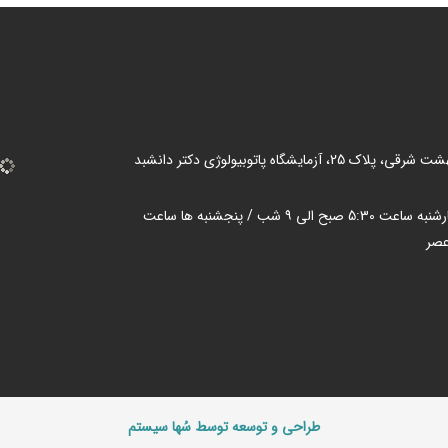
 25، آزمایشگاه پاتوبیولوژی دکتر دانشبد
شنبه تا چهارشنبه ساعت 5:30 صبح الی ۹ شب / پنجشنبه ها ساعت
طراحی و توسعه توسط سُها سیستم