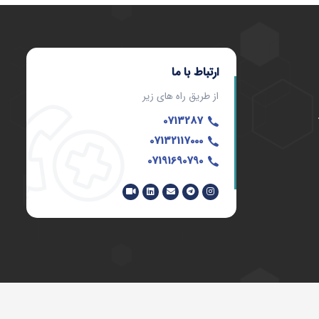
ارتباط با ما
از طریق راه های زیر
0713287
07132117000
07191690790