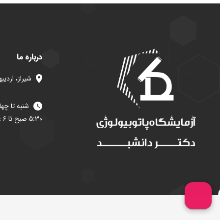
درباره ما
شیراز، اردیبهشت شرقی، پلاک
5:30 صبح تا ۶ عصر