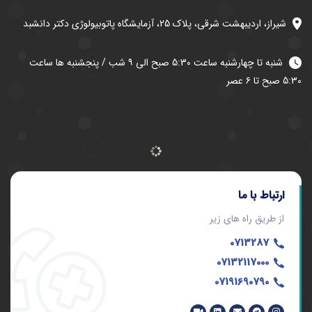
شیراز، اردیبهشت شرقی، پلاک 25، آزمایشگاه پاتوبیولوژی دکتر دانشبد
شنبه تا چهارشنبه ساعت 5:30 صبح الی ۹ شب / پنجشنبه ها ساعت
5:30 صبح تا ۶ عصر
ارتباط با ما
از طریق راه های زیر
0713287
07132117000
07191690790