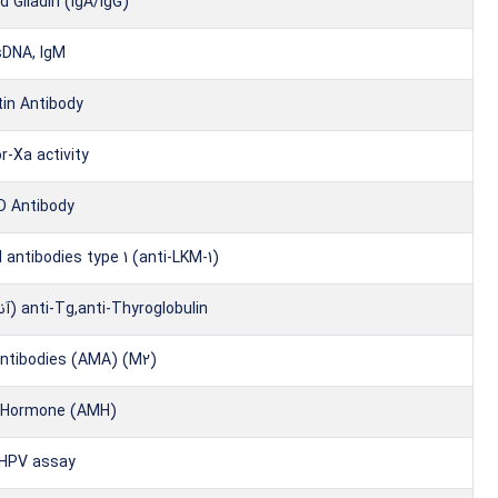
 Gliadin (IgA/IgG)
sDNA, IgM
tin Antibody
r-Xa activity
D Antibody
 antibodies type 1 (anti-LKM-1)
anti-Tg,anti-Thyroglobulin (آنتی بادی بر علیه تیروگلوبولین )
antibodies (AMA) (M2)
n Hormone (AMH)
 HPV assay