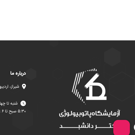
درباره ما
شیراز، اردیبهشت شرقی، پلاک
5:30 صبح تا ۶ عصر