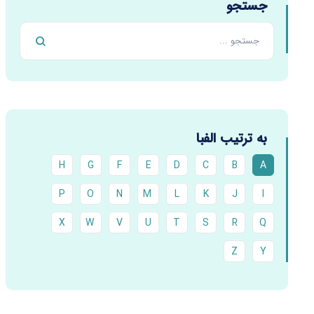
جستجو
به ترتیب الفبا
H
G
F
E
D
C
B
A
P
O
N
M
L
K
J
I
X
W
V
U
T
S
R
Q
Z
Y