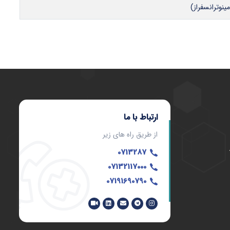
ارتباط با ما
از طریق راه های زیر
0713287
07132117000
07191690790