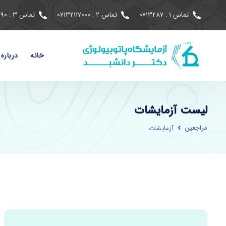
تماس 1 : 0713287
تماس 2 : 07132117000
تماس 3 : 07191690790
خانه
درباره 
لیست آزمایشات
مراجعین
آزمایشات