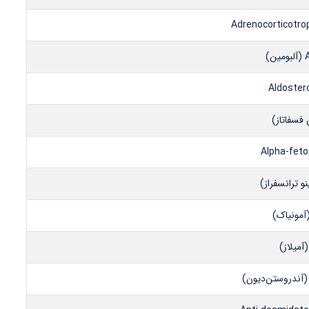
Adrenocorticotr
)
Aldoster
Alpha-feto