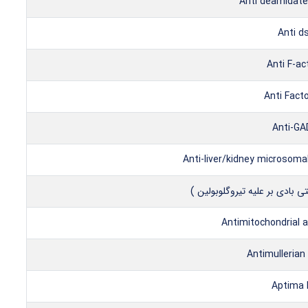
Anti deamidated
Anti d
Anti F-ac
Anti Facto
Anti-GA
Anti-liver/kidney microsomal
Antimitochondrial 
Antimulleria
Aptima