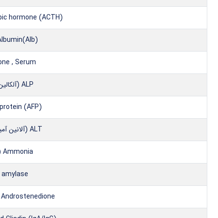
opic hormone (ACTH)
Albumin(Alb) (آلبومین
one , Serum
ALP (آلکالین فسفاتاز)
protein (AFP)
ALT (آلانین آمینو ترانسفراز)
Ammonia (آمونیاک)
amylase (آمیلاز)
Androstenedione (آندروستن‌دیون)