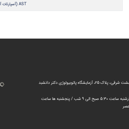
AST (آسپارتات آمینوترانسفراز)
 25، آزمایشگاه پاتوبیولوژی دکتر دانشبد
شنبه تا چهارشنبه ساعت 5:30 صبح الی ۹ شب / پنجشنبه ها ساعت